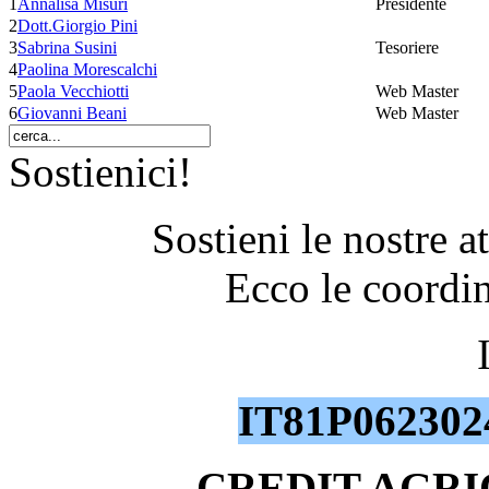
1
Annalisa Misuri
Presidente
2
Dott.Giorgio Pini
3
Sabrina Susini
Tesoriere
4
Paolina Morescalchi
5
Paola Vecchiotti
Web Master
6
Giovanni Beani
Web Master
Sostienici!
Sostieni le nostre a
Ecco le coordin
IT81P062302
CREDIT AGR