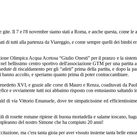
e gite. Il 7 e l'8 novembre siamo stati a Roma, e anche questa, come le al
ati di tutti alla partenza da Viareggio, e come sempre quelli dei bimbi er
one Olimpica Acqua Acetosa “Giulio Onesti” per il pranzo e la sistemaz
in nel bellissimo centro sportivo dell'associazione GTM per una partita 
dute di riscaldamento per gli “atleti” prima della partita, e dopo la pa
 ci hanno accolto, e speriamo quanto prima di poter contraccambiare.
enedetto XVI, e grazie alle corse di Mauro e Renza, coadiuvati da Paola
ontefice e ovviamente tutti noi abbaimo risposto con entusiasmo saltando in
 di via Vittorio Emanuele, dove tre simpaticissime ed efficientissime r
ili di rosette romane ripiene di buona mortadella e salame toscano, bagu
 compleanno del nostro Simone che ha compiuto 20 anni!
ccitazione, ma c'era tanta gioia per aver vissuto insieme tanta belle emoz