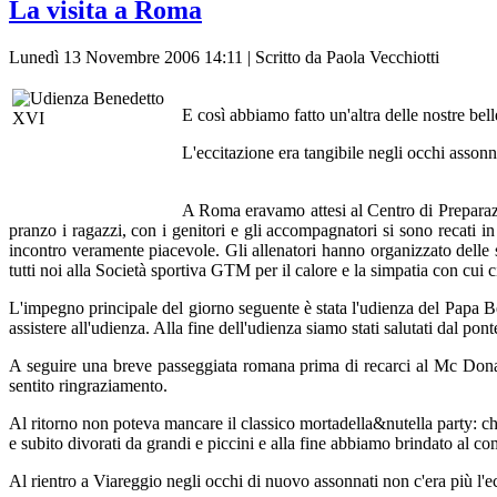
La visita a Roma
Lunedì 13 Novembre 2006 14:11 | Scritto da Paola Vecchiotti
E così abbiamo fatto un'altra delle nostre bell
L'eccitazione era tangibile negli occhi assonn
A Roma eravamo attesi al Centro di Preparazi
pranzo i ragazzi, con i genitori e gli accompagnatori si sono recati 
incontro veramente piacevole. Gli allenatori hanno organizzato delle se
tutti noi alla Società sportiva GTM per il calore e la simpatia con cui
L'impegno principale del giorno seguente è stata l'udienza del Papa B
assistere all'udienza. Alla fine dell'udienza siamo stati salutati dal p
A seguire una breve passeggiata romana prima di recarci al Mc Donald
sentito ringraziamento.
Al ritorno non poteva mancare il classico mortadella&nutella party: ch
e subito divorati da grandi e piccini e alla fine abbiamo brindato al
Al rientro a Viareggio negli occhi di nuovo assonnati non c'era più l'e