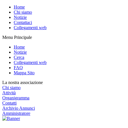
Home
Chi siamo
Notizie
Contattaci
Collegamenti web
Menu Principale
Home
Notizie
Cerca
Collegamenti web
FAQ
Mappa Sito
La nostra associazione
Chi siamo
Attività
Organigramma
Contatti
Archivio Annunci
Amministratore