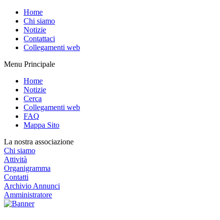
Home
Chi siamo
Notizie
Contattaci
Collegamenti web
Menu Principale
Home
Notizie
Cerca
Collegamenti web
FAQ
Mappa Sito
La nostra associazione
Chi siamo
Attività
Organigramma
Contatti
Archivio Annunci
Amministratore