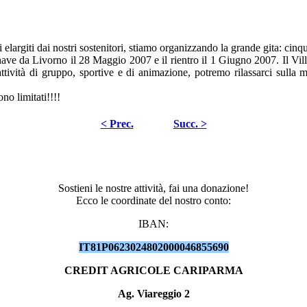
i elargiti dai nostri sostenitori, stiamo organizzando la grande gita: cinq
nave da Livorno il 28 Maggio 2007 e il rientro il 1 Giugno 2007. Il Vil
ività di gruppo, sportive e di animazione, potremo rilassarci sulla m
no limitati!!!!
< Prec.
Succ. >
Sostieni le nostre attività, fai una donazione!
Ecco le coordinate del nostro conto:
IBAN:
IT81P0623024802000046855690
CREDIT AGRICOLE CARIPARMA
Ag. Viareggio 2