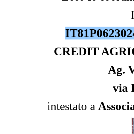
IT81P062302
CREDIT AGR
Ag. V
via 
intestato a
Associa